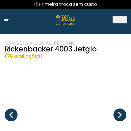
Parcele em até 4x sem juros
Primeira troca sem custo
CAMISETA ALGODÃO PERUANO
Rickenbacker 4003 Jetglo
(78 avaliações)