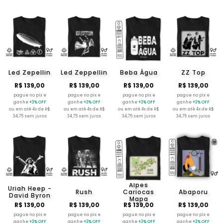
Led Zepellin
Led Zeppellin
Beba Água
ZZ Top
R$ 139,00
R$ 139,00
R$ 139,00
R$ 139,00
pague no pix e
pague no pix e
pague no pix e
pague no pix e
ganhe
+3% OFF
ganhe
+3% OFF
ganhe
+3% OFF
ganhe
+3% OFF
ou em até 4x de R$
ou em até 4x de R$
ou em até 4x de R$
ou em até 4x de R$
34,75 sem juros
34,75 sem juros
34,75 sem juros
34,75 sem juros
Alpes
Uriah Heep -
Rush
Cariocas
Abaporu
David Byron
Mapa
R$ 139,00
R$ 139,00
R$ 139,00
R$ 139,00
pague no pix e
pague no pix e
pague no pix e
pague no pix e
ganhe
+3% OFF
ganhe
+3% OFF
ganhe
+3% OFF
ganhe
+3% OFF