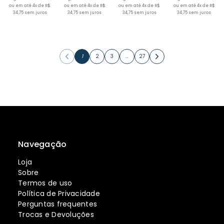
ou em até 4x de R$
ou em até 4x de R$
ou em até 4x de R$
ou em até 4x de R$
34,75 sem juros
34,75 sem juros
34,75 sem juros
34,75 sem juros
1
2
3
…
27
Navegação
Loja
Sobre
Termos de uso
Política de Privacidade
Perguntas frequentes
Trocas e Devoluções