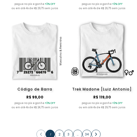
pague no pix e ganhe
+3% OFF
pague no pix e ganhe
+3% OFF
ou em até 4x de R$ 29,75 sem juros
ou em até 4x de R$ 26,75 sem juros
Código de Barra
Trek Madone [Luiz Antonio]
R$ 99,00
R$ 119,00
pague no pix e ganhe
+3% OFF
pague no pix e ganhe
+3% OFF
ou em até 4x de R$ 24,75 sem juros
ou em até 4x de R$ 29,75 sem juros
1
2
3
…
34